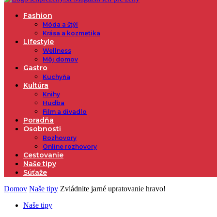
Fashion
Móda a štýl
Krása a kozmetika
Lifestyle
Wellness
Môj domov
Gastro
Kuchyňa
Kultúra
Knihy
Hudba
Film a divadlo
Poradňa
Osobnosti
Rozhovory
Online rozhovory
Cestovanie
Naše tipy
Súťaže
Domov
Naše tipy
Zvládnite jarné upratovanie hravo!
Naše tipy