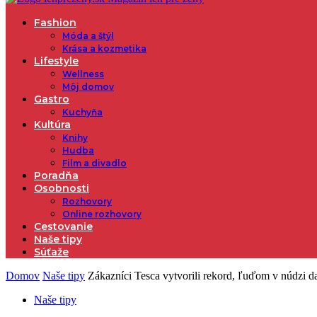
Fashion
Móda a štýl
Krása a kozmetika
Lifestyle
Wellness
Môj domov
Gastro
Kuchyňa
Kultúra
Knihy
Hudba
Film a divadlo
Poradňa
Osobnosti
Rozhovory
Online rozhovory
Cestovanie
Naše tipy
Súťaže
Domov
Naše tipy
Zákazníci Tesca vytvorili rekord, ľuďom v núdzi dar
Naše tipy