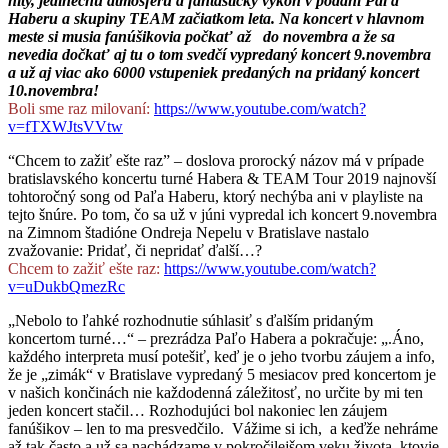
hity, jedinečnú atmosféru a fantastický výkon v podaní Paľa
Haberu a skupiny TEAM začiatkom leta. Na koncert v hlavnom
meste si musia fanúšikovia počkať až do novembra a že sa
nevedia dočkať aj tu o tom svedčí vypredaný koncert 9.novembra
a už aj viac ako 6000 vstupeniek predaných na pridaný koncert
10.novembra!
Boli sme raz milovaní:
https://www.youtube.com/watch?
v=fTXWJtsVVtw
“Chcem to zažiť ešte raz” – doslova prorocký názov má v prípade
bratislavského koncertu turné Habera & TEAM Tour 2019 najnovší
tohtoročný song od Paľa Haberu, ktorý nechýba ani v playliste na
tejto šnúre. Po tom, čo sa už v júni vypredal ich koncert 9.novembra
na Zimnom štadióne Ondreja Nepelu v Bratislave nastalo
zvažovanie: Pridať, či nepridať ďalší…?
Chcem to zažiť ešte raz:
https://www.youtube.com/watch?
v=uDukbQmezRc
„Nebolo to ľahké rozhodnutie súhlasiť s ďalším pridaným
koncertom turné…“ – prezrádza Paľo Habera a pokračuje: „.Áno,
každého interpreta musí potešiť, keď je o jeho tvorbu záujem a info,
že je „zimák“ v Bratislave vypredaný 5 mesiacov pred koncertom je
v našich končinách nie každodenná záležitosť, no určite by mi ten
jeden koncert stačil… Rozhodujúci bol nakoniec len záujem
fanúšikov – len to ma presvedčilo. Vážime si ich, a keďže nehráme
až tak často a už sa nachádzame v pokročilejšom veku života, ktovie