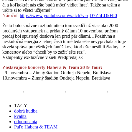
či a koľkokrát nás ešte budú môcť vidieť hrať. Takže sa teším a
určite si to všetci užijeme!“
Nároční:
https://www.youtube.com/watch?v=qD7Z5LDkHI0
Že to bolo správne rozhodnutie o tom svedčí už viac ako 2000
predaných vstupeniek na pridaný dátum 10.novembra, pričom
predaj bol spustený doslova len pred pár dňami…Pozitívna a
neskutočná energia z letnej časti turné teda ešte nevyprchala a to je
skvelá správa pre všetkých fanúšikov, ktorí ešte nestihli žiadny z
koncertov alebo “chceli by to zažiť ešte raz”.
Vstupenky exkluzívne v sieti Predpredaj.sk
Zostávajúce koncerty Habera & Team 2019 Tour:
9. novembra – Zimný štadión Ondreja Nepelu, Bratislava
10.novembra – Zimný štadión Ondreja Nepelu, Bratislava
TAGY
dobrá hudba
kvalita
odporucania
Paľo Habera & TEAM