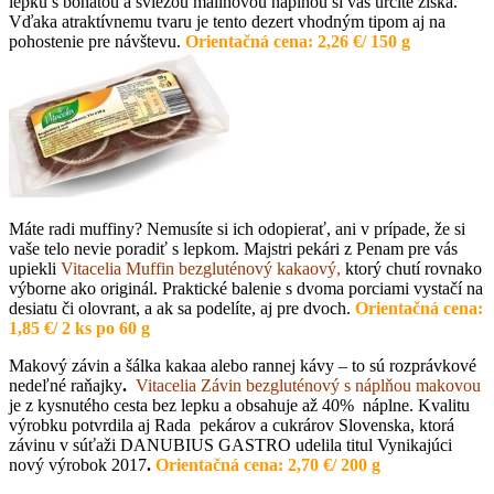
lepku s bohatou a sviežou malinovou náplňou si vás určite získa.
Vďaka atraktívnemu tvaru je tento dezert vhodným tipom aj na
pohostenie pre návštevu.
Orientačná cena: 2,26
€
/ 150 g
Máte radi muffiny? Nemusíte si ich odopierať, ani v prípade, že si
vaše telo nevie poradiť s lepkom. Majstri pekári z Penam pre vás
upiekli
Vitacelia Muffin bezgluténový kakaový,
ktorý chutí rovnako
výborne ako originál. Praktické balenie s dvoma porciami vystačí na
desiatu či olovrant, a ak sa podelíte, aj pre dvoch.
Orientačná cena:
1,85
€
/ 2 ks po 60 g
Makový závin a šálka kakaa alebo rannej kávy – to sú rozprávkové
nedeľné raňajky
.
Vitacelia Závin bezgluténový s náplňou makovou
je z kysnutého cesta bez lepku a obsahuje až 40% náplne. Kvalitu
výrobku potvrdila aj Rada pekárov a cukrárov Slovenska, ktorá
závinu v súťaži DANUBIUS GASTRO udelila titul Vynikajúci
nový výrobok 2017
.
O
rientačná cena: 2,70
€
/ 200 g