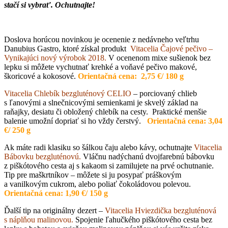
stačí si vybrať. Ochutnajte!
Doslova horúcou novinkou je ocenenie z nedávneho veľtrhu
Danubius Gastro, ktoré získal produkt
Vitacelia Čajové pečivo –
Vynikajúci nový výrobok 2018.
V ocenenom mixe sušienok bez
lepku si môžete vychutnať krehké a voňavé pečivo makové,
škoricové a kokosové.
Orientačná cena: 2,75
€
/ 180 g
Vitacelia Chlebík bezgluténový CELIO
– porciovaný chlieb
s ľanovými a slnečnicovými semienkami je skvelý základ na
raňajky, desiatu či obložený chlebík na cesty. Praktické menšie
balenie umožní dopriať si ho vždy čerstvý.
Orientačná cena: 3,04
€
/ 250 g
Ak máte radi klasiku so šálkou čaju alebo kávy, ochutnajte
Vitacelia
Bábovku bezgluténovú.
Vláčnu nadýchanú dvojfarebnú bábovku
z
piškótového cesta aj s kakaom si zamilujete na prvé ochutnanie.
Tip pre maškrtníkov – môžete si ju posypať práškovým
a vanilkovým cukrom, alebo poliať čokoládovou polevou.
Orientačná cena: 1,90
€
/ 150 g
Ďalší tip na originálny dezert –
Vitacelia Hviezdička bezgluténová
s náplňou malinovou.
Spojenie ľahučkého piškótového cesta bez