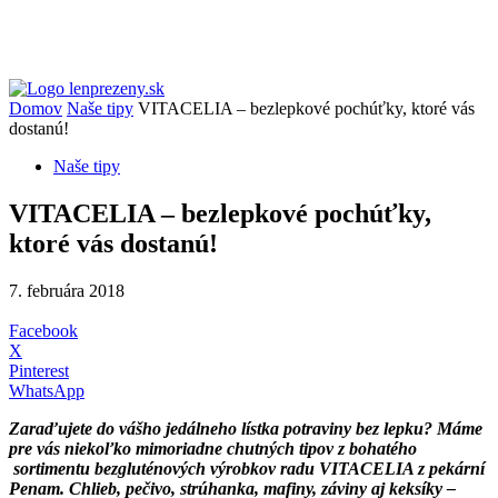
Domov
Naše tipy
VITACELIA – bezlepkové pochúťky, ktoré vás
dostanú!
Naše tipy
VITACELIA – bezlepkové pochúťky,
ktoré vás dostanú!
7. februára 2018
Facebook
X
Pinterest
WhatsApp
Zaraďujete do vášho jedálneho lístka potraviny bez lepku? Máme
pre vás niekoľko mimoriadne chutných tipov z bohatého
sortimentu bezgluténových výrobkov radu VITACELIA z pekární
Penam. Chlieb, pečivo, strúhanka, mafiny, záviny aj keksíky –