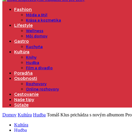
Fashion
Móda a štýl
Krása a kozmetika
Lifestyle
Wellness
Môj domov
Gastro
Kuchyňa
Kultúra
Knihy
Hudba
Film a divadlo
Poradňa
Osobnosti
Rozhovory
Online rozhovory
Cestovanie
Naše tipy
Súťaže
Domov
Kultúra
Hudba
Tomáš Klus prichádza s novým albumom P
Kultúra
Hudba