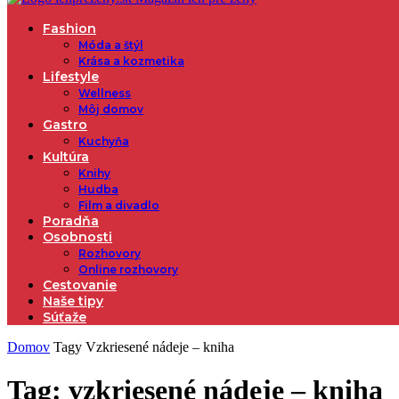
Fashion
Móda a štýl
Krása a kozmetika
Lifestyle
Wellness
Môj domov
Gastro
Kuchyňa
Kultúra
Knihy
Hudba
Film a divadlo
Poradňa
Osobnosti
Rozhovory
Online rozhovory
Cestovanie
Naše tipy
Súťaže
Domov
Tagy
Vzkriesené nádeje – kniha
Tag: vzkriesené nádeje – kniha