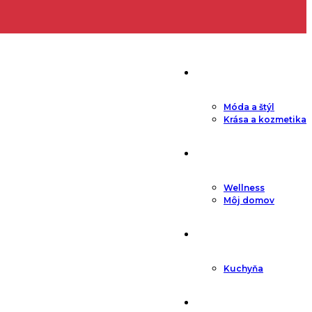
Fashion
Móda a štýl
Krása a kozmetika
Lifestyle
Wellness
Môj domov
Gastro
Kuchyňa
Kultúra