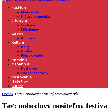
Fashion
Móda a štýl
Krása a kozmetika
Lifestyle
Wellness
Môj domov
Gastro
Kuchyňa
Kultúra
Knihy
Hudba
Film a divadlo
Poradňa
Osobnosti
Rozhovory
Online rozhovory
Cestovanie
Naše tipy
Súťaže
Domov
Tagy
Pohodový nositeľný festivalový štýl
Tag: pohodový nositeľný festival