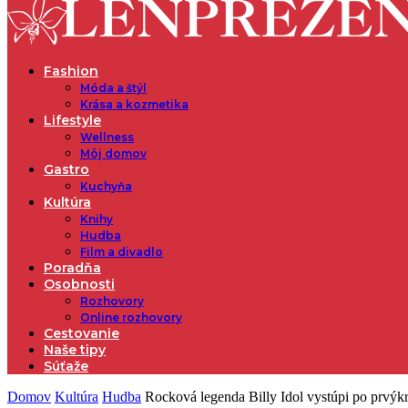
Fashion
Móda a štýl
Krása a kozmetika
Lifestyle
Wellness
Môj domov
Gastro
Kuchyňa
Kultúra
Knihy
Hudba
Film a divadlo
Poradňa
Osobnosti
Rozhovory
Online rozhovory
Cestovanie
Naše tipy
Súťaže
Domov
Kultúra
Hudba
Rocková legenda Billy Idol vystúpi po prvýkrá