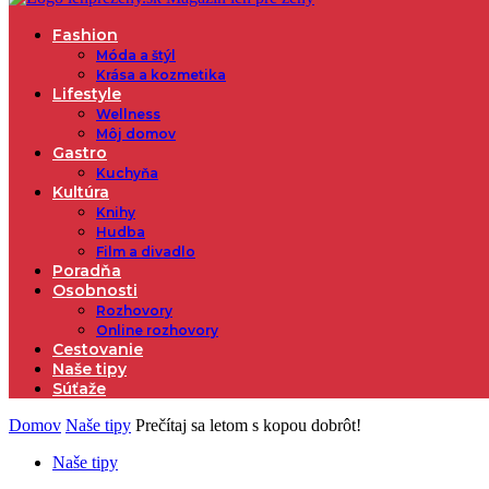
Fashion
Móda a štýl
Krása a kozmetika
Lifestyle
Wellness
Môj domov
Gastro
Kuchyňa
Kultúra
Knihy
Hudba
Film a divadlo
Poradňa
Osobnosti
Rozhovory
Online rozhovory
Cestovanie
Naše tipy
Súťaže
Domov
Naše tipy
Prečítaj sa letom s kopou dobrôt!
Naše tipy