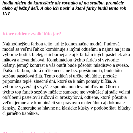
hodia nielen do kancelárie ale rovnako aj na svadbu, promócie
alebo aj bežný deň.
A ako ich nosiť a ktoré farby budú tento rok
IN?
Ktoré odtiene zvoliť túto jar?
Najmódnejšou farbou tejto jari je jednoznačne modrá. Pudrová
modrá sa veľmi ľahko kombinuje s inými odtieňmi a najmä na jar sa
výborne hodí k bielej, striebornej ale aj k farbám iných pasteliek ako
mätová a levanduľová. Kombináciou týchto farieb si vytvoríte
krásny, jemný kontrast a váš outfit bude pôsobiť mladistvo a sviežo.
Ďalšou farbou, ktorá určite neostane bez povšimnutia, bude túto
sezónu pastelová žltá. Tento odtieň si určite obľúbite, pretože
pripomína teplé, slnečné dni, ktoré sa k nám pomaly blížia. A
výborne vyzerá aj s vyššie spomínanou levanduľovou. Okrem
týchto top farieb sezóny môžete samozrejme vyskúšať aj stále veľmi
obľúbenú pastelovú ružovú či broskyňovú, odtiene, ktoré pôsobia
veľmi jemne a v kombinácii so správnym materiálom aj dokonale
žensky. Zamerajte sa hlavne na klasické kúsky v podobe šiat, blúzky
či jarného kabátika.