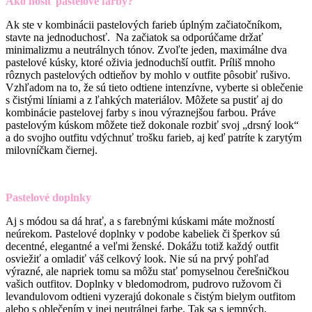
Ako nosiť pastelové farby?
Ak ste v kombinácii pastelových farieb úplným začiatočníkom,
stavte na jednoduchosť. Na začiatok sa odporúčame držať
minimalizmu a neutrálnych tónov. Zvoľte jeden, maximálne dva
pastelové kúsky, ktoré oživia jednoduchší outfit. Príliš mnoho
rôznych pastelových odtieňov by mohlo v outfite pôsobiť rušivo.
Vzhľadom na to, že sú tieto odtiene intenzívne, vyberte si oblečenie
s čistými líniami a z ľahkých materiálov. Môžete sa pustiť aj do
kombinácie pastelovej farby s inou výraznejšou farbou. Práve
pastelovým kúskom môžete tiež dokonale rozbiť svoj „drsný look“
a do svojho outfitu vdýchnuť trošku farieb, aj keď patríte k zarytým
milovníčkam čiernej.
Pastelové doplnky
Aj s módou sa dá hrať, a s farebnými kúskami máte možností
neúrekom. Pastelové doplnky v podobe kabeliek či šperkov sú
decentné, elegantné a veľmi ženské. Dokážu totiž každý outfit
osviežiť a omladiť váš celkový look. Nie sú na prvý pohľad
výrazné, ale napriek tomu sa môžu stať pomyselnou čerešničkou
vašich outfitov. Doplnky v bledomodrom, pudrovo ružovom či
levandulovom odtieni vyzerajú dokonale s čistým bielym outfitom
alebo s oblečením v inej neutrálnej farbe. Tak sa s jemných,