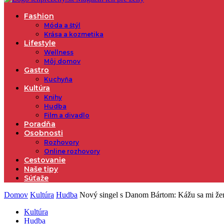
Fashion
Móda a štýl
Krása a kozmetika
Lifestyle
Wellness
Môj domov
Gastro
Kuchyňa
Kultúra
Knihy
Hudba
Film a divadlo
Poradňa
Osobnosti
Rozhovory
Online rozhovory
Cestovanie
Naše tipy
Súťaže
Domov
Kultúra
Hudba
Nový singel s Danom Bártom: Kážu sa mi že
Kultúra
Hudba