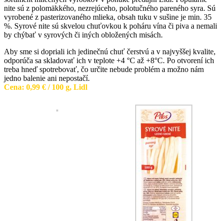
nite sú z polomäkkého, nezrejúceho, polotučného pareného syra. Sú
vyrobené z pasterizovaného mlieka, obsah tuku v sušine je min. 35
%. Syrové nite sú skvelou chuťovkou k poháru vína či piva a nemali
by chýbať v syrových či iných obložených misách.
Aby sme si dopriali ich jedinečnú chuť čerstvú a v najvyššej kvalite,
odporúča sa skladovať ich v teplote +4 °C až +8°C. Po otvorení ich
treba hneď spotrebovať, čo určite nebude problém a možno nám
jedno balenie ani nepostačí.
Cena: 0,99 € / 100 g, Lidl