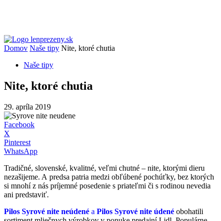
Domov
Naše tipy
Nite, ktoré chutia
Naše tipy
Nite, ktoré chutia
29. apríla 2019
Facebook
X
Pinterest
WhatsApp
Tradičné, slovenské, kvalitné, veľmi chutné – nite, ktorými dieru
nezašijeme. A predsa patria medzi obľúbené pochúťky, bez ktorých
si mnohí z nás príjemné posedenie s priateľmi či s rodinou nevedia
ani predstaviť.
Pilos Syrové nite ne
údené
a
Pilos Syrové nite údené
obohatili
sortiment mliečnych výrobkov v ponuke predajní Lidl. Populárne