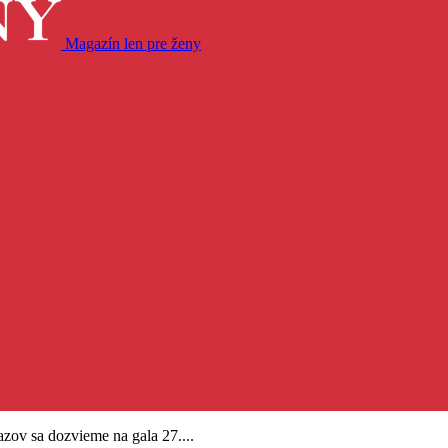
Magazín len pre ženy
ov sa dozvieme na gala 27....