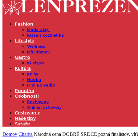
Fashion
Móda a štýl
Krása a kozmetika
Lifestyle
Wellness
Môj domov
Gastro
Kuchyňa
Kultúra
Knihy
Hudba
Film a divadlo
Poradňa
Osobnosti
Rozhovory
Online rozhovory
Cestovanie
Naše tipy
Súťaže
Domov
Charita
Národná cena DOBRÉ SRDCE pozná finalistov, víťaz