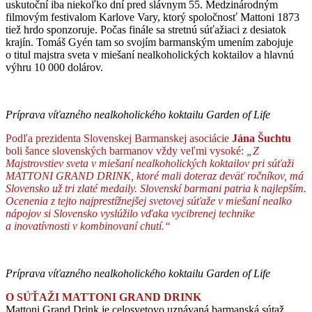
uskutoční iba niekoľko dní pred slávnym 55. Medzinárodným
filmovým festivalom Karlove Vary, ktorý spoločnosť Mattoni 1873
tiež hrdo sponzoruje. Počas finále sa stretnú súťažiaci z desiatok
krajín. Tomáš Gyén tam so svojím barmanským umením zabojuje
o titul majstra sveta v miešaní nealkoholických koktailov a hlavnú
výhru 10 000 dolárov.
Príprava víťazného nealkoholického koktailu Garden of Life
Podľa prezidenta Slovenskej Barmanskej asociácie
Jána Šuchtu
boli šance slovenských barmanov vždy veľmi vysoké:
„Z
Majstrovstiev sveta v miešaní nealkoholických koktailov pri súťaži
MATTONI GRAND DRINK, ktoré mali doteraz deväť ročníkov, má
Slovensko už tri zlaté medaily. Slovenskí barmani patria k najlepším.
Ocenenia z tejto najprestížnejšej svetovej súťaže v miešaní nealko
nápojov si Slovensko vyslúžilo vďaka vycibrenej technike
a inovatívnosti v kombinovaní chutí.“
Príprava víťazného nealkoholického koktailu Garden of Life
O SÚŤAŽI MATTONI GRAND DRINK
Mattoni Grand Drink je celosvetovo uznávaná barmanská sútaž