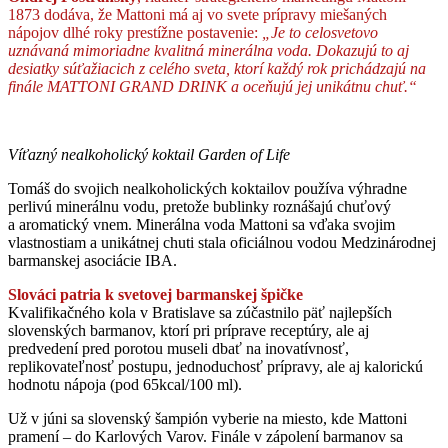
1873 dodáva, že Mattoni má aj vo svete prípravy miešaných
nápojov dlhé roky prestížne postavenie:
„Je to celosvetovo
uznávaná mimoriadne kvalitná minerálna voda. Dokazujú to aj
desiatky súťažiacich z celého sveta, ktorí každý rok prichádzajú na
finále MATTONI GRAND DRINK
a oceňujú jej unikátnu chuť.“
Víťazný nealkoholický koktail Garden of Life
Tomáš do svojich nealkoholických koktailov používa výhradne
perlivú minerálnu vodu, pretože bublinky roznášajú chuťový
a aromatický vnem. Minerálna voda Mattoni sa vďaka svojim
vlastnostiam a unikátnej chuti stala oficiálnou vodou Medzinárodnej
barmanskej asociácie IBA.
Slováci patria k svetovej barmanskej špičke
Kvalifikačného kola v Bratislave sa zúčastnilo päť najlepších
slovenských barmanov, ktorí pri príprave receptúry, ale aj
predvedení pred porotou museli dbať na inovatívnosť,
replikovateľnosť postupu, jednoduchosť prípravy, ale aj kalorickú
hodnotu nápoja (pod 65kcal/100 ml).
Už v júni sa slovenský šampión vyberie na miesto, kde Mattoni
pramení – do Karlových Varov. Finále v zápolení barmanov sa