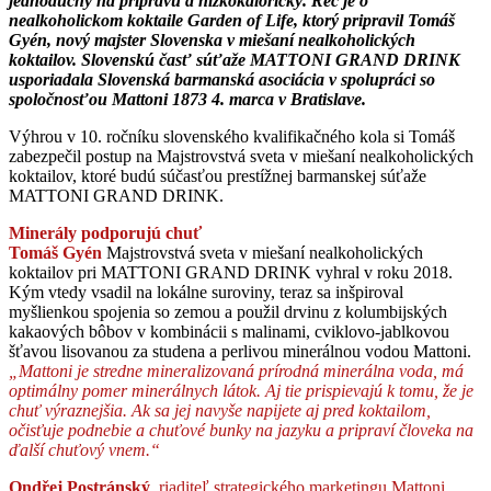
jednoduchý na prípravu a nízkokalorický. Reč je o
nealkoholickom koktaile Garden of Life, ktorý pripravil Tomáš
Gyén, nový majster Slovenska v
miešaní nealkoholických
koktailov.
Slovenskú časť súťaže MATTONI GRAND DRINK
usporiadala Slovenská barmanská asociácia v spolupráci so
spoločnosťou Mattoni 1873 4. marca v Bratislave.
Výhrou v 10. ročníku slovenského kvalifikačného kola si Tomáš
zabezpečil postup na Majstrovstvá sveta v miešaní nealkoholických
koktailov, ktoré budú súčasťou prestížnej barmanskej súťaže
MATTONI GRAND DRINK.
Minerály podporujú chuť
Tomáš Gyén
Majstrovstvá sveta v miešaní nealkoholických
koktailov pri MATTONI GRAND DRINK vyhral v roku 2018.
Kým vtedy vsadil na lokálne suroviny, teraz sa inšpiroval
myšlienkou spojenia so zemou a použil drvinu z kolumbijských
kakaových bôbov v kombinácii s malinami, cviklovo-jablkovou
šťavou lisovanou za studena a perlivou minerálnou vodou Mattoni.
„Mattoni je stredne mineralizovaná prírodná minerálna voda, má
optimálny pomer minerálnych látok. Aj tie prispievajú k tomu, že je
chuť výraznejšia. Ak sa jej navyše napijete aj pred koktailom,
očisťuje podnebie a chuťové bunky na jazyku a pripraví človeka na
ďalší chuťový vnem.“
Ondřej Postránský
, riaditeľ strategického marketingu Mattoni