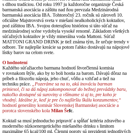
s dlhou tradíciou. Od roku 1997 ju každoročne organizuje Česká
barmanská asociácia a záštitu nad ňou prevzala Medzinárodná
barmanská asociácia IBA. Tohtoročný 23. ročník sú zároveň 10.
oficiálne Majstrovstvá sveta v miešaní nealkoholických koktailov,
pod záštitou IBA. Svojou doterajšou históriou si táto súťaž na
medzinárodnej scéne vydobyla vysoké renomé. Základom všetkých
súťažných koktailov je vždy minerálna voda Mattoni. Súťaž
MATTONI GRAND DRINK je tiež známa tým, že určuje trendy v
odbore. Tie najlepšie kreácie sa potom ľahko dostávajú na nápojové
lístky barov na celom svete.
O hodnotení
Každého súťažiaceho barmana hodnotí štvorčlenná komisia
v rovnakom štýle, ako by to boli hostia za barom. Dávajú dôraz na
príbeh a filozofiu nápoja, jeho chuť, vôňu a vzhľad a tiež na
techniku práce.
„Pozeráme sa na to, akú inováciu barman
priniesol, či sa dá nápoj zakomponovať do bežnej prevádzky baru,
nakoľko dostupné sú suroviny a všímame si aj to, pre koho je
vhodný. Ideálne je, keď je pre čo najširšiu škálu konzumentov,“
hodnotí generálny komisár Slovenskej Barmanskej asociácie a
porotca slovenského kola
Milan Še
fc
.
Koktail sa musí jednoducho pripraviť a spĺňať kritéria zdravého a
moderného nízkoenergetického miešaného drinku s limitom
maximálne 65 kcal/100 ml. Členmi poroty sú prezidenti jednotlivých