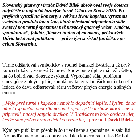
Slovenský gitarový virtuóz Dávid Bílek absolvoval svoje doteraz
najväčšie a najambicióznejšie turné Gitarová Show 2026. Po
prvýkrát vyrazil na koncerty s veľkou živou kapelou, výraznou
svetelnou produkciou a šou, ktorá miestami pripomínala skôr
svetový koncertný spektakel než klasický gitarový večer. Emócie,
spontánnosť, folklór, filmová hudba aj momenty, pri ktorých
Dávid lietal nad publikom — práve tým si získal fanúšikov po
celom Slovensku.
Turné odštartoval symbolicky v rodnej Banskej Bystrici a už prvý
koncert ukázal, že nová Gitarová Show bude úplne iná než všetko,
na čo boli diváci doteraz zvyknutí. Vypredaná sála, publikum
spievajúce z plných pľúc, spontánny tanec s fanúšičkami či košeľa
letiaca do davu odštartovali sériu večerov plných energie a silných
emócií.
„Moje prvé turné s kapelou nemohlo dopadnúť lepšie. Myslím, že sa
nám to spoločne podarilo posunúť opäť vyššie a show, ktorú sme si
pripravili, naozaj zaujala divákov. V Bratislave to bolo doslova úlet,
keďže som počas hrania lietal vo vzduchu,“
prezradil
Dávid Bílek.
Kým pre publikum pôsobila šou uvoľnene a spontánne, v zákulisí
išlo podľa hudobníka o obrovský tlak a koncentráciu. Keďže bol