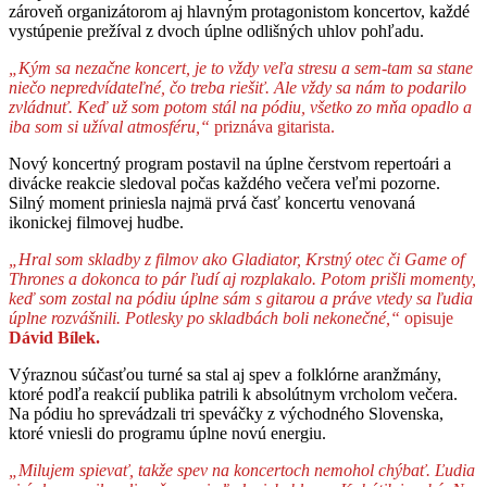
zároveň organizátorom aj hlavným protagonistom koncertov, každé
vystúpenie prežíval z dvoch úplne odlišných uhlov pohľadu.
„Kým sa nezačne koncert, je to vždy veľa stresu a sem-tam sa stane
niečo nepredvídateľné, čo treba riešiť. Ale vždy sa nám to podarilo
zvládnuť. Keď už som potom stál na pódiu, všetko zo mňa opadlo a
iba som si užíval atmosféru,“
priznáva gitarista.
Nový koncertný program postavil na úplne čerstvom repertoári a
divácke reakcie sledoval počas každého večera veľmi pozorne.
Silný moment priniesla najmä prvá časť koncertu venovaná
ikonickej filmovej hudbe.
„Hral som skladby z filmov ako Gladiator, Krstný otec či Game of
Thrones a dokonca to pár ľudí aj rozplakalo. Potom prišli momenty,
keď som zostal na pódiu úplne sám s gitarou a práve vtedy sa ľudia
úplne rozvášnili. Potlesky po skladbách boli nekonečné,“
opisuje
Dávid Bílek.
Výraznou súčasťou turné sa stal aj spev a folklórne aranžmány,
ktoré podľa reakcií publika patrili k absolútnym vrcholom večera.
Na pódiu ho sprevádzali tri speváčky z východného Slovenska,
ktoré vniesli do programu úplne novú energiu.
„Milujem spievať, takže spev na koncertoch nemohol chýbať. Ľudia