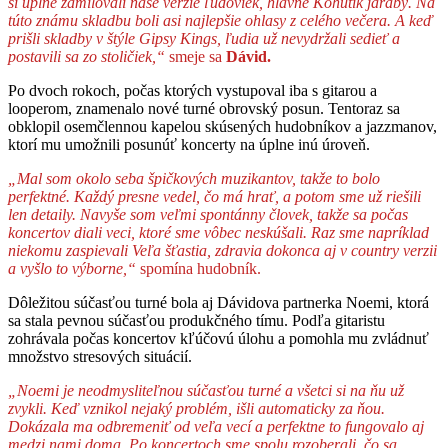
si úplne zamilovali naše verzie ľudoviek, hlavne Kohútik jarabý. Na
túto známu skladbu boli asi najlepšie ohlasy z celého večera. A keď
prišli skladby v štýle Gipsy Kings, ľudia už nevydržali sedieť a
postavili sa zo stoličiek,“
smeje sa
Dávid.
Po dvoch rokoch, počas ktorých vystupoval iba s gitarou a
looperom, znamenalo nové turné obrovský posun. Tentoraz sa
obklopil osemčlennou kapelou skúsených hudobníkov a jazzmanov,
ktorí mu umožnili posunúť koncerty na úplne inú úroveň.
„Mal som okolo seba špičkových muzikantov, takže to bolo
perfektné. Každý presne vedel, čo má hrať, a potom sme už riešili
len detaily. Navyše som veľmi spontánny človek, takže sa počas
koncertov diali veci, ktoré sme vôbec neskúšali. Raz sme napríklad
niekomu zaspievali Veľa šťastia, zdravia dokonca aj v country verzii
a vyšlo to výborne,“
spomína hudobník.
Dôležitou súčasťou turné bola aj Dávidova partnerka Noemi, ktorá
sa stala pevnou súčasťou produkčného tímu. Podľa gitaristu
zohrávala počas koncertov kľúčovú úlohu a pomohla mu zvládnuť
množstvo stresových situácií.
„Noemi je neodmysliteľnou súčasťou turné a všetci si na ňu už
zvykli. Keď vznikol nejaký problém, išli automaticky za ňou.
Dokázala ma odbremeniť od veľa vecí a perfektne to fungovalo aj
medzi nami doma. Po koncertoch sme spolu rozoberali, čo sa