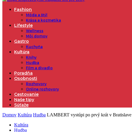
Fashion
Móda a štýl
Krása a kozmetika
Lifestyle
Wellness
Môj domov
Gastro
Kuchyňa
Kultúra
Knihy
Hudba
Film a divadlo
Poradňa
Osobnosti
Rozhovory
Online rozhovory
Cestovanie
Naše tipy
Súťaže
Domov
Kultúra
Hudba
LAMBERT vystúpi po prvý krát v Bratislave
Kultúra
Hudba