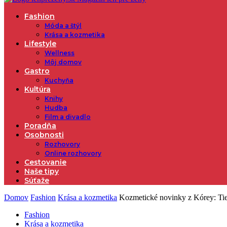
Fashion
Móda a štýl
Krása a kozmetika
Lifestyle
Wellness
Môj domov
Gastro
Kuchyňa
Kultúra
Knihy
Hudba
Film a divadlo
Poradňa
Osobnosti
Rozhovory
Online rozhovory
Cestovanie
Naše tipy
Súťaže
Domov
Fashion
Krása a kozmetika
Kozmetické novinky z Kórey: Tiet
Fashion
Krása a kozmetika