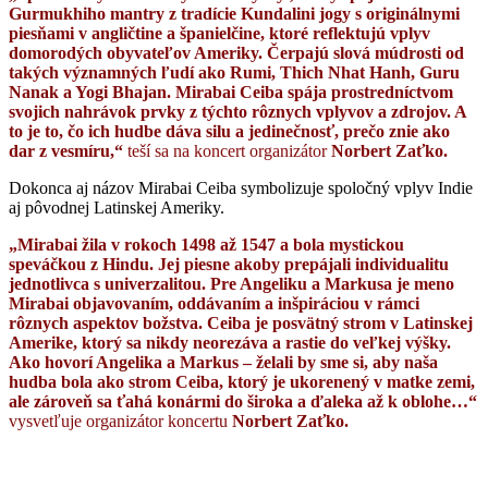
Gurmukhiho mantry z tradície Kundalini jogy s originálnymi
piesňami v angličtine a španielčine, ktoré reflektujú vplyv
domorodých obyvateľov Ameriky. Čerpajú slová múdrosti od
takých významných ľudí ako Rumi, Thich Nhat Hanh, Guru
Nanak a Yogi Bhajan. Mirabai Ceiba spája prostredníctvom
svojich nahrávok prvky z týchto rôznych vplyvov a zdrojov. A
to je to, čo ich hudbe dáva silu a jedinečnosť, prečo znie ako
dar z vesmíru,“
teší sa na koncert organizátor
Norbert Zaťko.
Dokonca aj názov Mirabai Ceiba symbolizuje spoločný vplyv Indie
aj pôvodnej Latinskej Ameriky.
„Mirabai žila v rokoch 1498 až 1547 a bola mystickou
speváčkou z Hindu. Jej piesne akoby prepájali individualitu
jednotlivca s univerzalitou. Pre Angeliku a Markusa je meno
Mirabai objavovaním, oddávaním a inšpiráciou v rámci
rôznych aspektov božstva. Ceiba je posvätný strom v Latinskej
Amerike, ktorý sa nikdy neorezáva a rastie do veľkej výšky.
Ako hovorí Angelika a Markus – želali by sme si, aby naša
hudba bola ako strom Ceiba, ktorý je ukorenený v matke zemi,
ale zároveň sa ťahá konármi do široka a ďaleka až k oblohe…“
vysvetľuje organizátor koncertu
Norbert Zaťko.