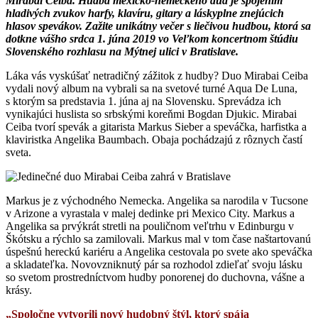
Mirabai Ceiba. Hudba mexicko-nemeckého dua je spojením
hladivých zvukov harfy, klavíru, gitary a láskyplne znejúcich
hlasov spevákov.
Zažite unikátny večer s liečivou hudbou, ktorá sa
dotkne vášho srdca 1. júna 2019 vo Veľkom koncertnom štúdiu
Slovenského rozhlasu na Mýtnej ulici v Bratislave.
Láka vás vyskúšať netradičný zážitok z hudby? Duo Mirabai Ceiba
vydali nový album na vybrali sa na svetové turné Aqua De Luna,
s ktorým sa predstavia 1. júna aj na Slovensku. Sprevádza ich
vynikajúci huslista so srbskými koreňmi Bogdan Djukic. Mirabai
Ceiba tvorí spevák a gitarista Markus Sieber a speváčka, harfistka a
klaviristka Angelika Baumbach. Obaja pochádzajú z rôznych častí
sveta.
Markus je z východného Nemecka. Angelika sa narodila v Tucsone
v Arizone a vyrastala v malej dedinke pri Mexico City. Markus a
Angelika sa prvýkrát stretli na pouličnom veľtrhu v Edinburgu v
Škótsku a rýchlo sa zamilovali. Markus mal v tom čase naštartovanú
úspešnú hereckú kariéru a Angelika cestovala po svete ako speváčka
a skladateľka. Novovzniknutý pár sa rozhodol zdieľať svoju lásku
so svetom prostredníctvom hudby ponorenej do duchovna, vášne a
krásy.
„Spoločne vytvorili nový hudobný štýl, ktorý spája