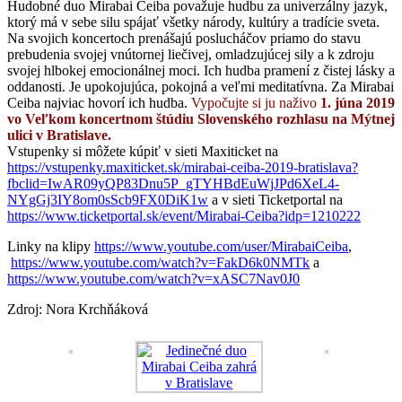
Hudobné duo Mirabai Ceiba považuje hudbu za univerzálny jazyk,
ktorý má v sebe silu spájať všetky národy, kultúry a tradície sveta.
Na svojich koncertoch prenášajú poslucháčov priamo do stavu
prebudenia svojej vnútornej liečivej, omladzujúcej sily a k zdroju
svojej hlbokej emocionálnej moci. Ich hudba pramení z čistej lásky a
oddanosti. Je upokojujúca, pokojná a veľmi meditatívna. Za Mirabai
Ceiba najviac hovorí ich hudba.
Vypočujte si ju naživo
1. júna 2019
vo Veľkom koncertnom štúdiu Slovenského rozhlasu na Mýtnej
ulici v Bratislave.
Vstupenky si môžete kúpiť v sieti Maxiticket na
https://vstupenky.maxiticket.sk/mirabai-ceiba-2019-bratislava?
fbclid=IwAR09yQP83Dnu5P_gTYHBdEuWjJPd6XeL4-
NYgGj3IY8om0sScb9FX0DiK1w
a v sieti Ticketportal na
https://www.ticketportal.sk/event/Mirabai-Ceiba?idp=1210222
Linky na klipy
https://www.youtube.com/user/MirabaiCeiba
,
https://www.youtube.com/watch?v=FakD6k0NMTk
a
https://www.youtube.com/watch?v=xASC7Nav0J0
Zdroj: Nora Krchňáková