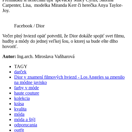
Carpenter, Lisa, modelka Miranda Kerr či herečka Anya Taylor-
Joy.
Facebook / Dior
Večer plný hviezd opäť potvrdil, že Dior dokáže spojiť svet filmu,
hudby a módy do jednej veľkej šou, o ktorej sa bude ešte dlho
hovoriť.
Autor:
Ing.arch. Miroslava Vaňharová
TAGY
darček
Dior v znamení filmových hviezd - Los Angeles sa zmenilo
na módne javisko
farby v móde
haute couture
kolekcia
krása
kvalita
móda
móda a štýl
odporucania
outfit