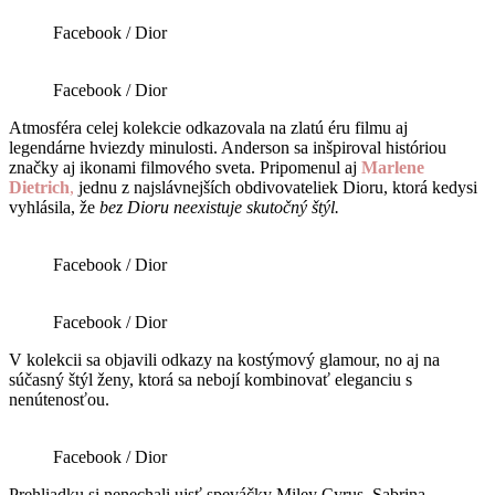
Facebook / Dior
Facebook / Dior
Atmosféra celej kolekcie odkazovala na zlatú éru filmu aj
legendárne hviezdy minulosti. Anderson sa inšpiroval históriou
značky aj ikonami filmového sveta. Pripomenul aj
Marlene
Dietrich
,
jednu z najslávnejších obdivovateliek Dioru, ktorá kedysi
vyhlásila, že
bez Dioru neexistuje skutočný štýl.
Facebook / Dior
Facebook / Dior
V kolekcii sa objavili odkazy na kostýmový glamour, no aj na
súčasný štýl ženy, ktorá sa nebojí kombinovať eleganciu s
nenútenosťou.
Facebook / Dior
Prehliadku si nenechali ujsť speváčky Miley Cyrus, Sabrina