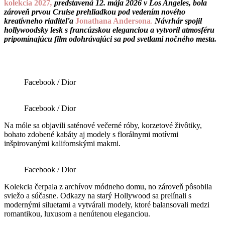
kolekcia 2027
,
predstavená 12. mája 2026 v Los Angeles, bola
zároveň prvou Cruise prehliadkou pod vedením nového
kreatívneho riaditeľa
Jonathana Andersona
.
Návrhár spojil
hollywoodsky lesk s francúzskou eleganciou a vytvoril atmosféru
pripomínajúcu film odohrávajúci sa pod svetlami nočného mesta.
Facebook / Dior
Facebook / Dior
Na móle sa objavili saténové večerné róby, korzetové živôtiky,
bohato zdobené kabáty aj modely s florálnymi motívmi
inšpirovanými kalifornskými makmi.
Facebook / Dior
Kolekcia čerpala z archívov módneho domu, no zároveň pôsobila
sviežo a súčasne. Odkazy na starý Hollywood sa prelínali s
modernými siluetami a vytvárali modely, ktoré balansovali medzi
romantikou, luxusom a nenútenou eleganciou.