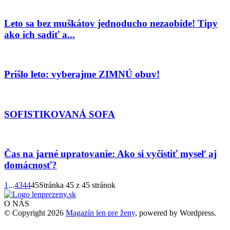
Leto sa bez muškátov jednoducho nezaobíde! Tipy
ako ich sadiť a...
Prišlo leto: vyberajme ZIMNÚ obuv!
SOFISTIKOVANÁ SOFA
Čas na jarné upratovanie: Ako si vyčistiť myseľ aj
domácnosť?
1
...
43
44
45
Stránka 45 z 45 stránok
O NÁS
© Copyright 2026
Magazín len pre ženy
, powered by Wordpress.