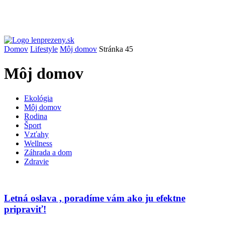
Domov
Lifestyle
Môj domov
Stránka 45
Môj domov
Ekológia
Môj domov
Rodina
Šport
Vzťahy
Wellness
Záhrada a dom
Zdravie
Letná oslava , poradíme vám ako ju efektne
pripraviť!